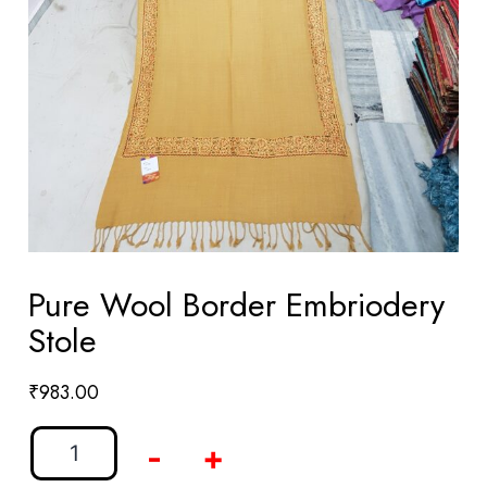
Pure Wool Border Embriodery
Stole
₹
983.00
-
+