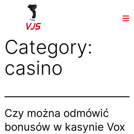
Category:
casino
Czy można odmówić
bonusów w kasynie Vox