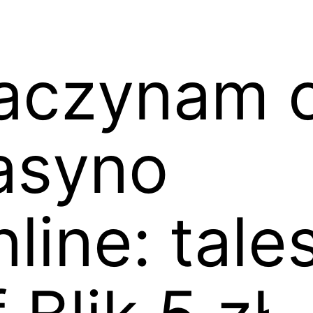
aczynam 
asyno
nline: tale