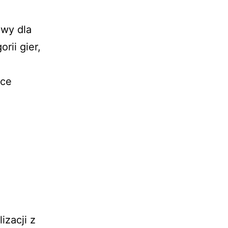
wy dla
rii gier,
ące
e
izacji z