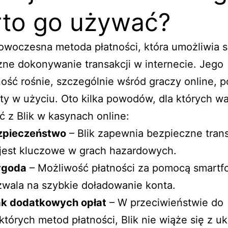
to go używać?
nowoczesna metoda płatności, która umożliwia s
ne dokonywanie transakcji w internecie. Jego
ość rośnie, szczególnie wśród graczy online, 
sty w użyciu. Oto kilka powodów, dla których w
ć z Blik w kasynach online:
zpieczeństwo
– Blik zapewnia bezpieczne trans
jest kluczowe w grach hazardowych.
goda
– Możliwość płatności za pomocą smartf
wala na szybkie doładowanie konta.
ak dodatkowych opłat
– W przeciwieństwie do
których metod płatności, Blik nie wiąże się z u