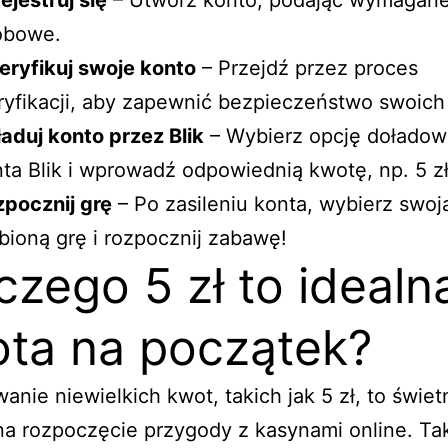
ejestruj się
– Utwórz konto, podając wymagan
obowe.
ryfikuj swoje konto
– Przejdź przez proces
yfikacji, aby zapewnić bezpieczeństwo swoich
aduj konto przez Blik
– Wybierz opcję doładow
ta Blik i wprowadź odpowiednią kwotę, np. 5 zł
pocznij grę
– Po zasileniu konta, wybierz swoj
bioną grę i rozpocznij zabawę!
czego 5 zł to idealn
ta na początek?
anie niewielkich kwot, takich jak 5 zł, to świet
a rozpoczęcie przygody z kasynami online. Ta