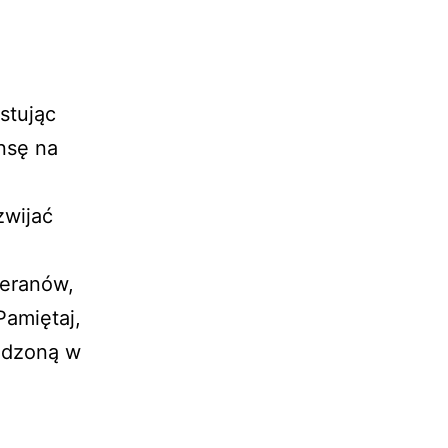
stując
ansę na
zwijać
teranów,
Pamiętaj,
pędzoną w