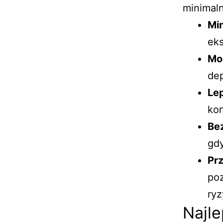
minimaln
Min
eks
Mo
de
Le
ko
Be
gdy
Pr
poz
ryz
Najle