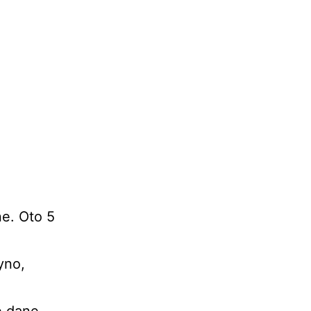
ne. Oto 5
yno,