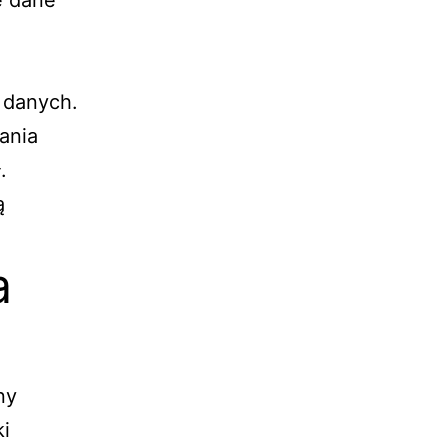
e dane
 danych.
ania
.
ą
a
ny
ki