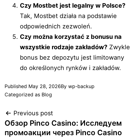
Czy Mostbet jest legalny w Polsce?
Tak, Mostbet działa na podstawie
odpowiednich zezwoleń.
Czy można korzystać z bonusu na
wszystkie rodzaje zakładów?
Zwykle
bonus bez depozytu jest limitowany
do określonych rynków i zakładów.
Published
May 28, 2026
By
wp-backup
Categorized as
Blog
Previous post
Обзор Pinco Casino: Исследуем
промоакции через Pinco Casino