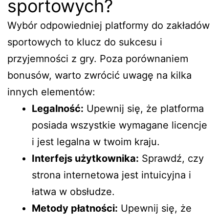
sportowych?
Wybór odpowiedniej platformy do zakładów
sportowych to klucz do sukcesu i
przyjemności z gry. Poza porównaniem
bonusów, warto zwrócić uwagę na kilka
innych elementów:
Legalność:
Upewnij się, że platforma
posiada wszystkie wymagane licencje
i jest legalna w twoim kraju.
Interfejs użytkownika:
Sprawdź, czy
strona internetowa jest intuicyjna i
łatwa w obsłudze.
Metody płatności:
Upewnij się, że