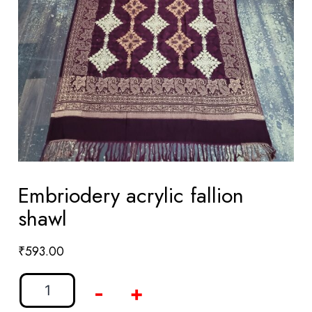
Embriodery acrylic fallion
shawl
₹
593.00
-
+